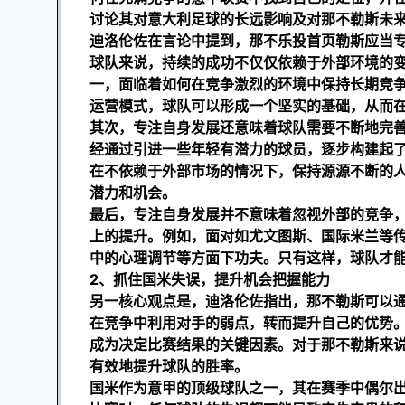
讨论其对意大利足球的长远影响及对那不勒斯未
迪洛伦佐在言论中提到，那不
乐投首页
勒斯应当
球队来说，持续的成功不仅仅依赖于外部环境的
一，面临着如何在竞争激烈的环境中保持长期竞
运营模式，球队可以形成一个坚实的基础，从而
其次，专注自身发展还意味着球队需要不断地完
经通过引进一些年轻有潜力的球员，逐步构建起
在不依赖于外部市场的情况下，保持源源不断的
潜力和机会。
最后，专注自身发展并不意味着忽视外部的竞争
上的提升。例如，面对如尤文图斯、国际米兰等
中的心理调节等方面下功夫。只有这样，球队才
2、抓住国米失误，提升机会把握能力
另一核心观点是，迪洛伦佐指出，那不勒斯可以
在竞争中利用对手的弱点，转而提升自己的优势
成为决定比赛结果的关键因素。对于那不勒斯来
有效地提升球队的胜率。
国米作为意甲的顶级球队之一，其在赛季中偶尔