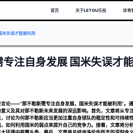
首页
关于
LETOU乐投
体育
国米失误才能被利用
专注自身发展 国米失误才
言论——“那不勒斯需专注自身发展，国米失误才能被利用”。
的意义及其对那不勒斯未来发展的深远影响。首先，文章将从专
点，讨论为何那不勒斯应当更加注重自身球队的稳定性和可持续
遇，如何利用国米的弱点来提升自己的竞争力。接着，文章将分
在大环境中崭露头角。最后，文章将总结迪洛伦佐所言的深刻含