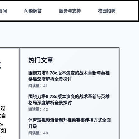
要闻
问题解答
服务与支持
校园招聘
热门文章
能
围绕刀塔6.78c版本演变的战术革新与英雄
格局深度解析全景探讨
阅读量：41
围绕刀塔6.78c版本演变的战术革新与英雄
格局深度解析全景探讨
通过
阅读量：42
注自
体育短视频流量飙升推动赛事传播方式全面
性。
升级
析如
阅读量：48
义，