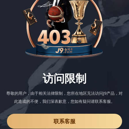
访问限制
尊敬的用户，由于相关法律限制，您所在地区无法访问J9产品，对
此造成的不便，我们深表歉意，您如有疑问请联系客服。
联系客服