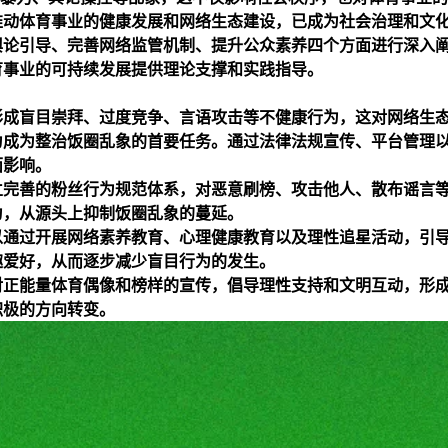
推动体育事业的健康发展和网络生态建设，已成为社会治理和文
舆论引导、完善网络监管机制、提升公众素养四个方面进行深入
育事业的可持续发展提供理论支撑和实践指导。
形成盲目崇拜、过度竞争、言语攻击等不健康行为，这对网络生
为成为整治饭圈乱象的首要任务。通过法律法规宣传、平台管理
面影响。
立完善的粉丝行为规范体系，对恶意刷榜、攻击他人、散布谣言
为，从源头上抑制饭圈乱象的蔓延。
以通过开展网络素养教育、心理健康教育以及理性追星活动，引
趣爱好，从而逐步减少盲目行为的发生。
对正能量体育偶像和榜样的宣传，倡导理性支持和文明互动，形
积极的方向转变。