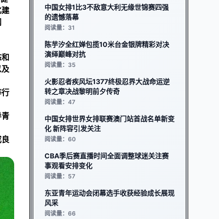
中国女排1比3不敌意大利无缘世锦赛四强
化建
的遗憾落幕
阐
阅读量：31
陈芋汐全红婵包揽10米台金银牌精彩对决
演绎巅峰对抗
态和
阅读量：35
以及
火影忍者疾风坛1377终极忍界大战命运逆
转之章决战黎明前夕传奇
等行
阅读量：47
导青
中国女排世界女排联赛澳门站首战名单新变
化 新阵容引发关注
成良
阅读量：60
CBA季后赛直播时间全面调整球迷关注赛
事观看安排变化
阅读量：57
东亚青年运动会闭幕选手收获经验成长展现
风采
阅读量：66