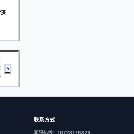
章深
篇
深
作
联系方式
客服热线：16723176329