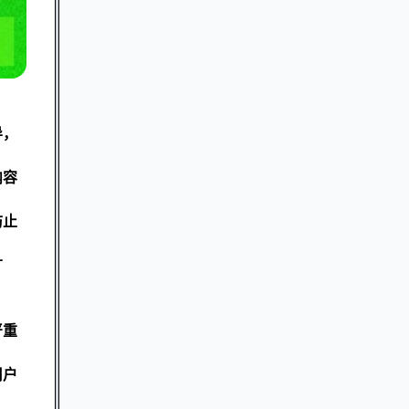
导，
内容
防止
广
严重
用户