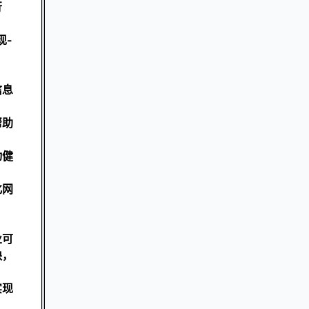
行
现-
信息
。
帮助
动健
化网
业可
缺，
实现